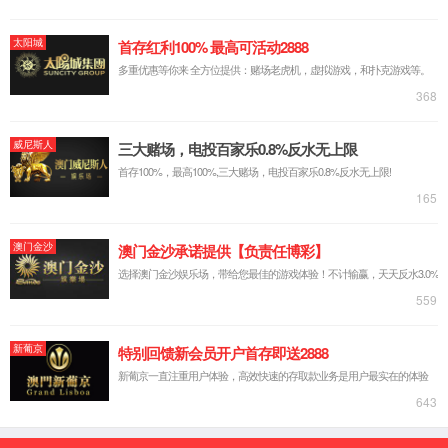
大事记
行业资讯
联系我们
首页
>
媒体中心
>
大事记
返回上级
亮相北京安博会,3118云顶集团助力人行通道闸的智能化落地
日期：2023-06-07 编辑：3118云顶集团
6月7日，第十六届（2023）中国国际社会公共安全产品博览会
（Security China 2023），（以下简称“安博会”）在北京首钢会展中
心盛大启幕。本届安博会以助力国家安全体系和能力现代化建设、促
进我国安防行业高质量发展为宗旨，以 " 自主创新、数智融合、赋能
安防、服务社会 " 为主题，集中展示视频监控、防盗报警、出入口控
制、安检防爆、实体防护、数据应用与安全等安防技术和产品。